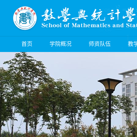
首页
学院概况
师资队伍
教