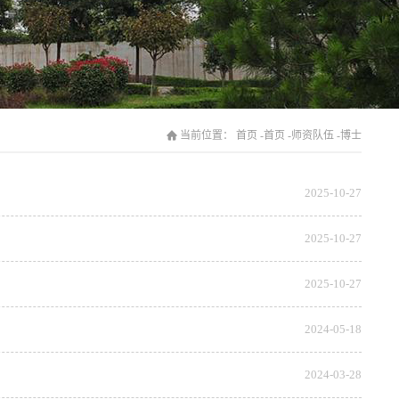
当前位置：
首页
-
首页
-
师资队伍
-
博士
2025-10-27
2025-10-27
2025-10-27
2024-05-18
2024-03-28