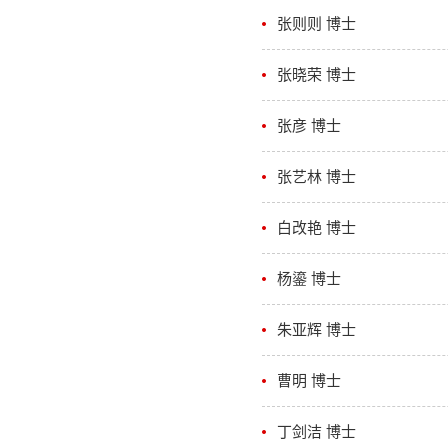
张则则 博士
张晓荣 博士
张彦 博士
张艺林 博士
白改艳 博士
杨鎏 博士
朱亚辉 博士
曹明 博士
丁剑洁 博士