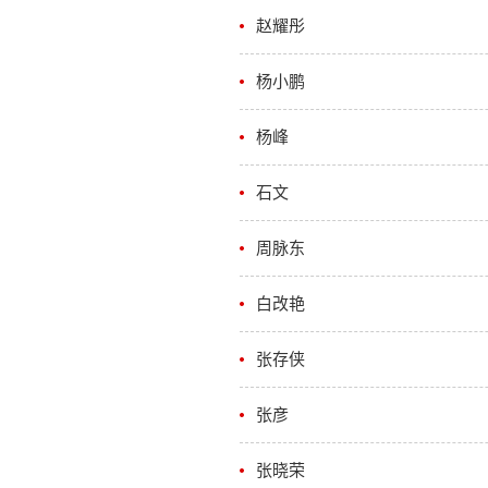
赵耀彤
杨小鹏
杨峰
石文
周脉东
白改艳
张存侠
张彦
张晓荣