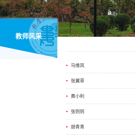
教师风采
马维凤
张翼菲
黄小利
张则则
胡青青